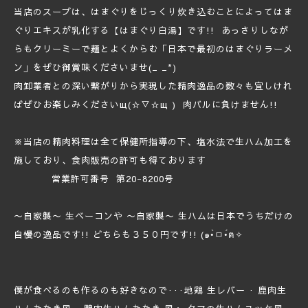
当店のスープは、はまぐりをじっくり炊き込むことによってはま
ぐりエキスが乳化する【はまぐり白湯】です!! あっさりしなが
らもクリーミーで麺とよくからむ「日本で最初のはまぐりラーメ
ン」をぜひ御賞味くださいませ(_ _*)
肉卸業者との深い繋がりから実現した精肉逸品の数々も宜しけれ
ばぜひお楽しみくださいщ(☆▽☆щ ) 肉バルに負けません!!
※当店の精肉料理は全て保健所指導の下、塩水法で生ハム加工を
施しており、食肉販売の許可も得ております
営業許可番号 第20-8200号
〜自家製〜 生ベーコンや 〜自家製〜 生ハムは日本でうちだけの
自慢の逸品です!! どちらも３５０円です!! (๑•̀ㅁ•́ฅ✧
僕が食べるのも作るのも好きなので···地鶏 生レバー · 鹿肉生