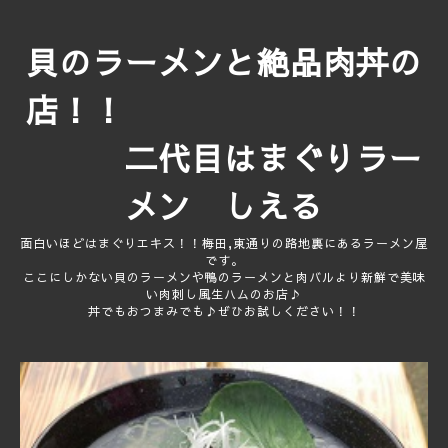
貝のラーメンと絶品肉丼の
店！！
二代目はまぐりラー
メン しえる
面白いほどはまぐりエキス！！梅田,東通りの路地裏にあるラーメン屋
です。
ここにしかない貝のラーメンや鴨のラーメンと肉バルより新鮮で美味
い肉刺し風生ハムのお店♪
丼でもおつまみでも♪ぜひお試しください！！