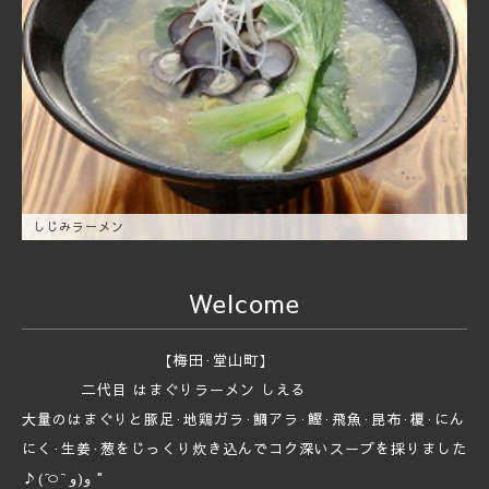
しじみラーメン
Welcome
【梅田·堂山町】
二代目 はまぐりラーメン しえる
大量のはまぐりと豚足·地鶏ガラ·鯛アラ·鰹·飛魚·昆布·榎·にん
にく·生姜·葱をじっくり炊き込んでコク深いスープを採りました
♪‎⁦( ᷇࿀ ᷆ و(و "