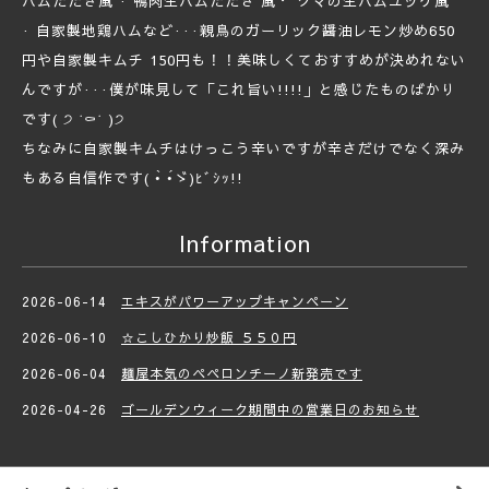
ハムたたき風 · 鴨肉生ハムたたき 風・ クマの生ハムユッケ風
· 自家製地鶏ハムなど···親鳥のガーリック醤油レモン炒め650
円や自家製キムチ 150円も！！美味しくておすすめが決めれない
んですが···僕が味見して「これ旨い!!!!」と感じたものばかり
です( ੭ ˙⚰˙ )੭
ちなみに自家製キムチはけっこう辛いですが辛さだけでなく深み
もある自信作です( •̀ •́ゞ)ﾋﾞｼｯ!!
Information
2026-06-14
エキスがパワーアップキャンペーン
2026-06-10
☆こしひかり炒飯 ５５０円
2026-06-04
麺屋本気のペペロンチーノ新発売です
2026-04-26
ゴールデンウィーク期間中の営業日のお知らせ