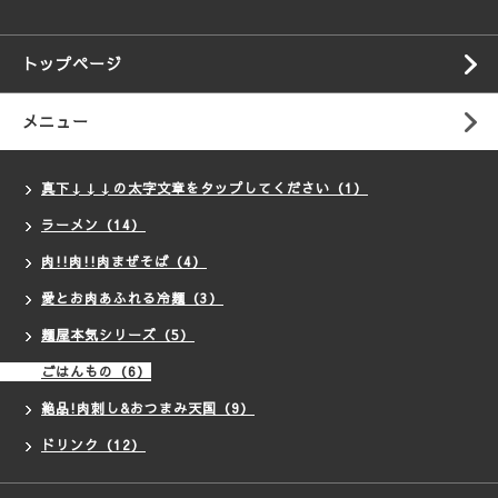
トップページ
メニュー
真下↓↓↓の太字文章をタップしてください（1）
ラーメン（14）
肉!!肉!!肉まぜそば（4）
愛とお肉あふれる冷麺（3）
麺屋本気シリーズ（5）
ごはんもの（6）
絶品!肉刺し&おつまみ天国（9）
ドリンク（12）