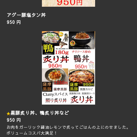
アグー豚塩タン丼
950 円
黒豚炙り丼、鴨炙り丼など
950 円
お肉をガーリック醤油レモンで炙ってごはんの上にのせました。
ボリュームコスパ大満足！