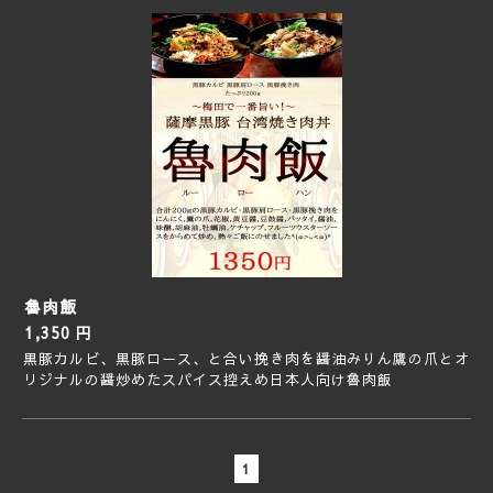
魯肉飯
1,350 円
黒豚カルビ、黒豚ロース、と合い挽き肉を醤油みりん鷹の爪とオ
リジナルの醤炒めたスパイス控えめ日本人向け魯肉飯
1