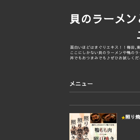
貝のラー
二代目は
面白いほどはまぐりエキス！！梅田,
ここにしかない貝のラーメンや鴨のラ
丼でもおつまみでも♪ぜひお試しくだ
メニュー
照り