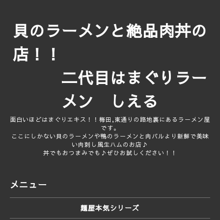
貝のラーメンと絶品肉丼の
店！！
二代目はまぐりラー
メン しえる
面白いほどはまぐりエキス！！梅田,東通りの路地裏にあるラーメン屋
です。
ここにしかない貝のラーメンや鴨のラーメンと肉バルより新鮮で美味
い肉刺し風生ハムのお店♪
丼でもおつまみでも♪ぜひお試しください！！
メニュー
麺屋本気シリーズ