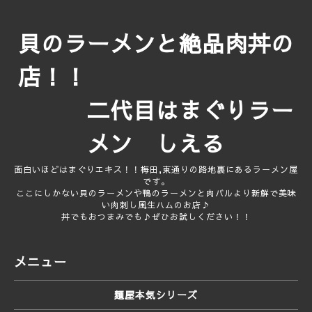
貝のラーメンと絶品肉丼の
店！！
二代目はまぐりラー
メン しえる
面白いほどはまぐりエキス！！梅田,東通りの路地裏にあるラーメン屋
です。
ここにしかない貝のラーメンや鴨のラーメンと肉バルより新鮮で美味
い肉刺し風生ハムのお店♪
丼でもおつまみでも♪ぜひお試しください！！
メニュー
麺屋本気シリーズ